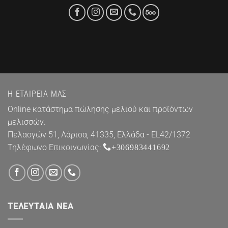
Η ΕΤΑΙΡΕΊΑ ΜΑΣ
Online κατάστημα πώλησης μελιού και προϊόντων
μελισσών.
Πελασγών 51, Λάρισα, 41335, Ελλάδα - EL42/1372
Τηλέφωνο Επικοινωνίας:
+306983441692
ΤΕΛΕΥΤΑΊΑ ΝΈΑ