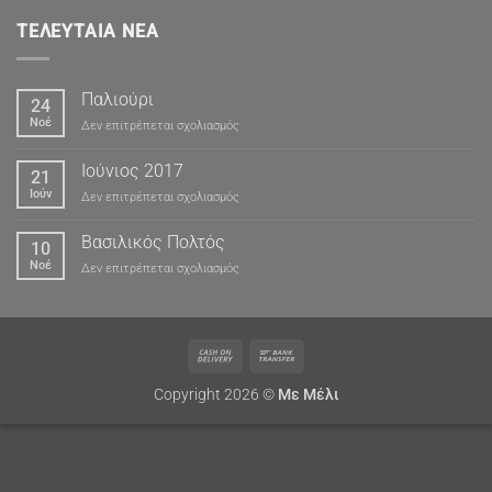
ΤΕΛΕΥΤΑΊΑ ΝΈΑ
Παλιούρι
24
Νοέ
στο
Δεν επιτρέπεται σχολιασμός
Παλιούρι
Ιούνιος 2017
21
Ιούν
στο
Δεν επιτρέπεται σχολιασμός
Ιούνιος
2017
Βασιλικός Πολτός
10
Νοέ
στο
Δεν επιτρέπεται σχολιασμός
Βασιλικός
Πολτός
Cash
Bank
On
Transfer
Copyright 2026 ©
Με Μέλι
Delivery