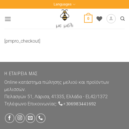
Μετάβαση
Languages
στο
περιεχόμενο
0
[pmpro_checkout]
Η ΕΤΑΙΡΕΊΑ ΜΑΣ
Online κατάστημα πώλησης μελιού και προϊόντων
μελισσών.
Πελασγών 51, Λάρισα, 41335, Ελλάδα - EL42/1372
Τηλέφωνο Επικοινωνίας:
+306983441692