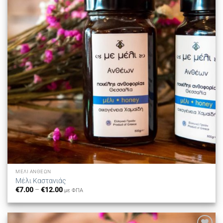
ΜΈΛΙ ΑΝΘΈΩΝ
Μέλι Καστανιάς
Price
€
7.00
–
€
12.00
με ΦΠΑ
range:
€7.00
through
€12.00