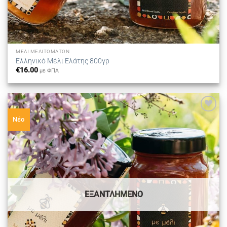
ΜΈΛΙ ΜΕΛΙΤΩΜΆΤΩΝ
Ελληνικό Μέλι Ελάτης 800γρ
€
16.00
με ΦΠΑ
Προσθήκη
Νέο
στη λίστα
επιθυμιών
ΕΞΑΝΤΛΗΜΈΝΟ