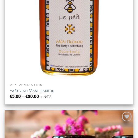
ΜΈΛΙ ΜΕΛΙΤΩΜΆΤΩΝ
Ελληνικό Μέλι Πεύκου
Price
€
5.00
–
€
30.00
με ΦΠΑ
range:
€5.00
through
€30.00
Προσθήκη
στη λίστα
επιθυμιών