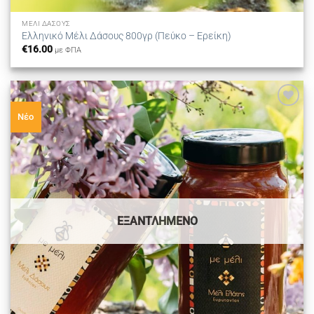
ΜΈΛΙ ΔΆΣΟΥΣ
Ελληνικό Μέλι Δάσους 800γρ (Πεύκο – Ερείκη)
€
16.00
με ΦΠΑ
Προσθήκη
Νέο
στη λίστα
επιθυμιών
ΕΞΑΝΤΛΗΜΈΝΟ