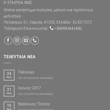
Η ΕΤΑΙΡΕΊΑ ΜΑΣ
Online κατάστημα πώλησης μελιού και προϊόντων
μελισσών.
Πελασγών 51, Λάρισα, 41335, Ελλάδα - EL42/1372
Τηλέφωνο Επικοινωνίας:
+306983441692
ΤΕΛΕΥΤΑΊΑ ΝΈΑ
Παλιούρι
24
Νοέ
στο
Δεν επιτρέπεται σχολιασμός
Παλιούρι
Ιούνιος 2017
21
Ιούν
στο
Δεν επιτρέπεται σχολιασμός
Ιούνιος
2017
Βασιλικός Πολτός
10
Νοέ
στο
Δεν επιτρέπεται σχολιασμός