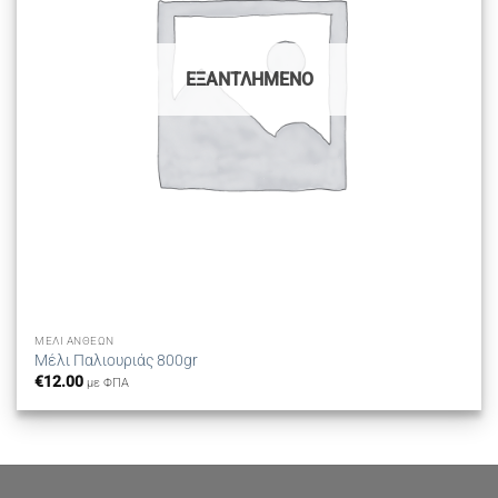
ΕΞΑΝΤΛΗΜΈΝΟ
ΜΈΛΙ ΑΝΘΈΩΝ
Μέλι Παλιουριάς 800gr
€
12.00
με ΦΠΑ