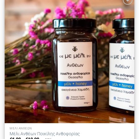
Προσθήκη
στη λίστα
επιθυμιών
ΜΈΛΙ ΑΝΘΈΩΝ
Μέλι Ανθέων Ποικίλης Ανθοφορίας