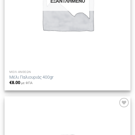
ΕΞΑΝΤΛΗΜΈΝΟ
ΜΈΛΙ ΑΝΘΈΩΝ
Μέλι Παλιουριάς 400gr
€
8.00
με ΦΠΑ
Προσθήκη
στη λίστα
επιθυμιών